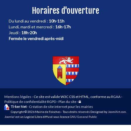
Horaires d'ouverture
Du lundi au vendredi :
10h-11h
Lundi, mardi et mercredi :
16h-17h
Jeudi :
18h-20h
Fermée le vendredi après-midi
Mentions légales
- Ce site est valide W3C CSS et HTML, conforme au
RGAA
-
Connexion
Politique de confidentialité RGPD
-
Plan du site
-
Ti-ker Net
- Création de site internet pour les mairies
Copyright © 2026 Mairie de Foisches - Tous droits réservés Designed by
JoomlArt.com
.
Joomla!
est un Logiciel Libre diffusé sous licence
GNU General Public