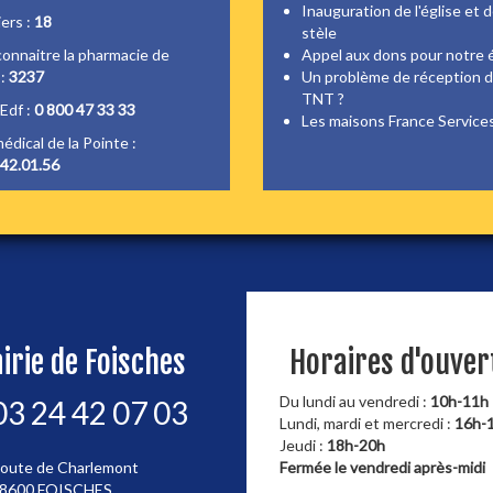
Inauguration de l'église et d
ers :
18
stèle
onnaitre la pharmacie de
Appel aux dons pour notre é
 :
3237
Un problème de réception d
TNT ?
Edf :
0 800 47 33 33
Les maisons France Service
édical de la Pointe :
.42.01.56
irie de Foisches
Horaires d'ouver
Du lundi au vendredi :
10h-11h
03 24 42 07 03
Lundi, mardi et mercredi :
16h-
Jeudi :
18h-20h
oute de Charlemont
Fermée le vendredi après-midi
8600 FOISCHES