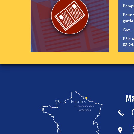
Pompi
Pour c
garde
Gaz – 
Pôle m
03.24
localisation de Foisches
Ma
R
0