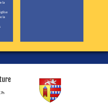
e la
glise
e la
s
ture
17h