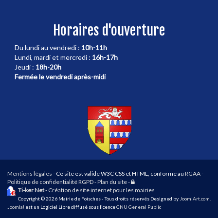
Horaires d'ouverture
Du lundi au vendredi :
10h-11h
Lundi, mardi et mercredi :
16h-17h
Jeudi :
18h-20h
Fermée le vendredi après-midi
Mentions légales
- Ce site est valide W3C CSS et HTML, conforme au
RGAA
-
Connexion
Politique de confidentialité RGPD
-
Plan du site
-
Ti-ker Net
- Création de site internet pour les mairies
Copyright © 2026 Mairie de Foisches - Tous droits réservés Designed by
JoomlArt.com
.
Joomla!
est un Logiciel Libre diffusé sous licence
GNU General Public