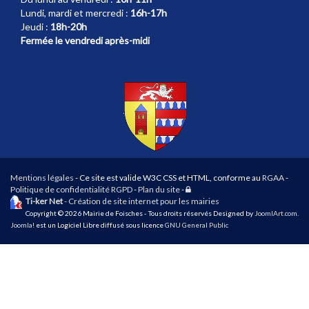
Lundi, mardi et mercredi :
16h-17h
Jeudi :
18h-20h
Fermée le vendredi après-midi
Mentions légales
- Ce site est valide W3C CSS et HTML, conforme au
RGAA
-
Connexion
Politique de confidentialité RGPD
-
Plan du site
-
Ti-ker Net
- Création de site internet pour les mairies
Copyright © 2026 Mairie de Foisches - Tous droits réservés Designed by
JoomlArt.com
.
Joomla!
est un Logiciel Libre diffusé sous licence
GNU General Public