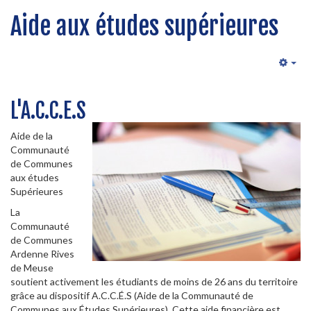
Aide aux études supérieures
Emp
L'A.C.C.E.S
Aide de la
Communauté
de Communes
aux études
Supérieures
La
Communauté
de Communes
Ardenne Rives
de Meuse
soutient activement les étudiants de moins de 26 ans du territoire
grâce au dispositif A.C.C.É.S (Aide de la Communauté de
Communes aux Études Supérieures). Cette aide financière est