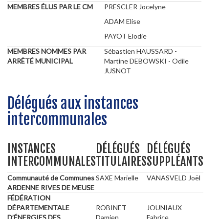
MEMBRES ÉLUS PAR LE CM
PRESCLER Jocelyne
ADAM Elise
PAYOT Elodie
MEMBRES NOMMES PAR
Sébastien HAUSSARD -
ARRÊTÉ MUNICIPAL
Martine DEBOWSKI - Odile
JUSNOT
Délégués aux instances
intercommunales
INSTANCES
DÉLÉGUÉS
DÉLÉGUÉS
INTERCOMMUNALES
TITULAIRES
SUPPLÉANTS
Communauté de Communes
SAXE Marielle
VANASVELD Joël
ARDENNE RIVES DE MEUSE
FÉDÉRATION
DÉPARTEMENTALE
ROBINET
JOUNIAUX
D’ÉNERGIES DES
Damien
Fabrice