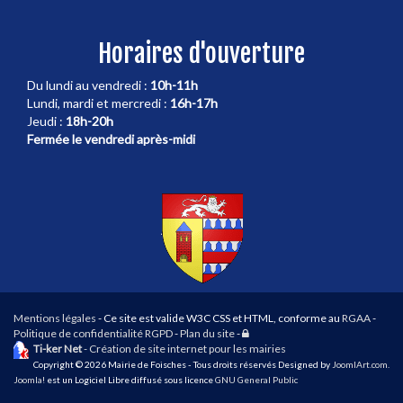
Horaires d'ouverture
Du lundi au vendredi :
10h-11h
Lundi, mardi et mercredi :
16h-17h
Jeudi :
18h-20h
Fermée le vendredi après-midi
Mentions légales
- Ce site est valide W3C CSS et HTML, conforme au
RGAA
-
Connexion
Politique de confidentialité RGPD
-
Plan du site
-
Ti-ker Net
- Création de site internet pour les mairies
Copyright © 2026 Mairie de Foisches - Tous droits réservés Designed by
JoomlArt.com
.
Joomla!
est un Logiciel Libre diffusé sous licence
GNU General Public