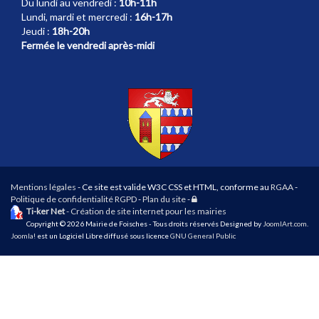
Du lundi au vendredi :
10h-11h
Lundi, mardi et mercredi :
16h-17h
Jeudi :
18h-20h
Fermée le vendredi après-midi
Mentions légales
- Ce site est valide W3C CSS et HTML, conforme au
RGAA
-
Connexion
Politique de confidentialité RGPD
-
Plan du site
-
Ti-ker Net
- Création de site internet pour les mairies
Copyright © 2026 Mairie de Foisches - Tous droits réservés Designed by
JoomlArt.com
.
Joomla!
est un Logiciel Libre diffusé sous licence
GNU General Public